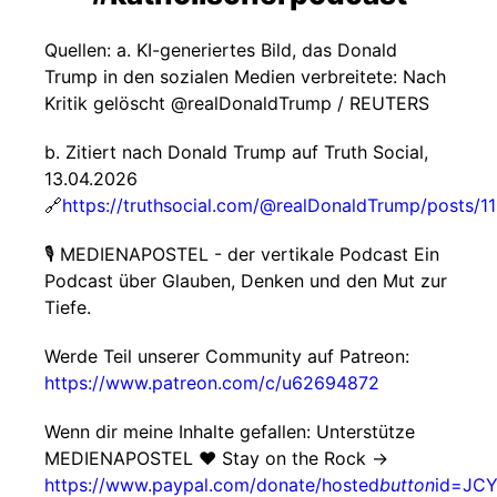
Quellen: a. KI-generiertes Bild, das Donald
Trump in den sozialen Medien verbreitete: Nach
Kritik gelöscht @realDonaldTrump / REUTERS
b. Zitiert nach Donald Trump auf Truth Social,
13.04.2026
🔗
https://truthsocial.com/@realDonaldTrump/posts
🎙️ MEDIENAPOSTEL - der vertikale Podcast Ein
Podcast über Glauben, Denken und den Mut zur
Tiefe.
Werde Teil unserer Community auf Patreon:
https://www.patreon.com/c/u62694872
Wenn dir meine Inhalte gefallen: Unterstütze
MEDIENAPOSTEL ❤️ Stay on the Rock →
https://www.paypal.com/donate/hosted
button
id=JC