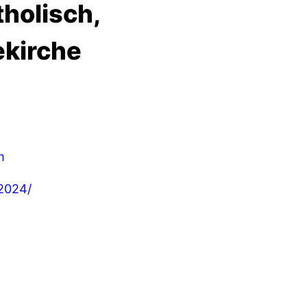
tholisch,
ekirche
m
2024/