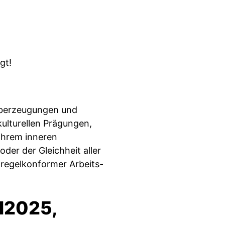
gt!
n Überzeugungen und
kulturellen Prägungen,
 ihrem inneren
der der Gleichheit aller
 regelkonformer Arbeits-
l2025,